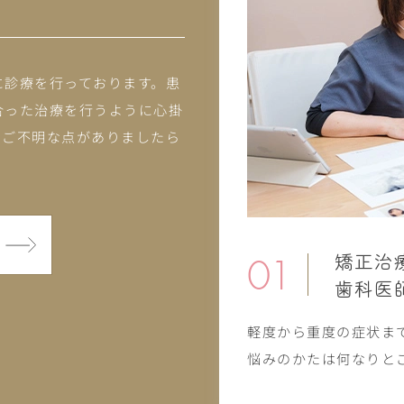
に診療を行っております。患
合った治療を行うように心掛
、ご不明な点がありましたら
01
矯正治
歯科医
軽度から重度の症状ま
悩みのかたは何なりと