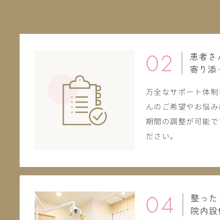
02
患者さ
寄り添
万全なサポート体制
んのご希望やお悩み
期間の調整が可能で
ださい。
04
整った
院内設