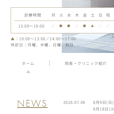
診療時間
月
火
水
木
金
土
日
祝
13:00～19:00
／
●
●
／
●
▲
／
／
▲
：10:00～13:00／14:00～17:00
休診日：月曜、木曜、日曜、祝日
ホーム
院長・クリニック紹介
NEWS
2026.07.06
8月9日(日
8月18日